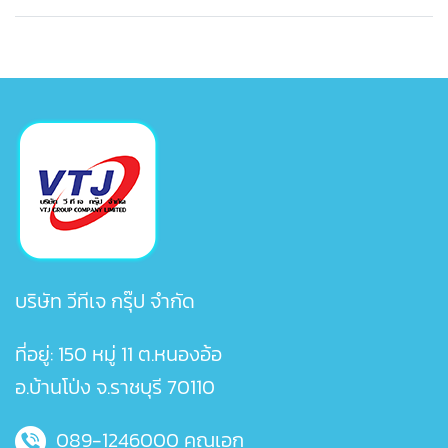
บริษัท วีทีเจ กรุ๊ป จำกัด
ที่อยู่: 150 หมู่ 11 ต.หนองอ้อ
อ.บ้านโป่ง จ.ราชบุรี 70110
089-1246000
คุณเอก