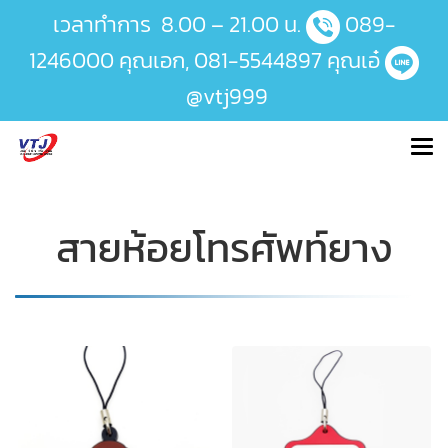
เวลาทำการ 8.00 – 21.00 น.
089-
1246000
คุณเอก,
081-5544897
คุณเอ๋
@vtj999
สายห้อยโทรศัพท์ยาง